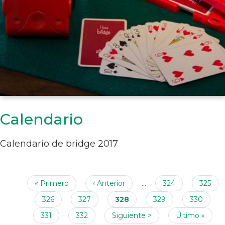
Calendario
Calendario de bridge 2017
Paginación
Primera
« Primero
Página
‹ Anterior
…
Página
324
Página
325
página
anterior
Página
326
Página
327
Página
328
Página
329
Página
330
actual
Página
331
Página
332
Siguiente
Siguiente >
Última
Último »