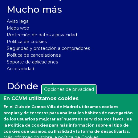
Mucho más
Aviso legal
Mapa web
Protección de datos y privacidad
Política de cookies
Seguridad y protección a compradores
Política de cancelaciones
Soporte de aplicaciones
Accesibilidad
Dónde estamos
Opciones de privacidad
El Real Club de Campo Villa de Madrid está situado en la
En CCVM utilizamos cookies
carretera de Castilla, km 2 de Madrid 28040. Distrito
En el Club de Campo Villa de Madrid utilizamos cookies
Moncloa-Aravaca.
propias y de terceros para analizar los hábitos de navegación
Autobuses desde Moncloa: 160, 161 y A.
de los usuarios y mejorar así nuestros servicios. Por favor, lea
la Política de cookies para más información sobre el tipo de
Emergencias Sanitarias
cookies que usamos, su finalidad y la forma de desactivarlas.
Más información sobre la política de Cookies