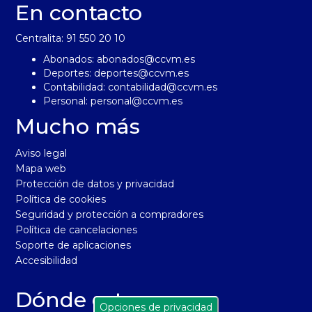
En contacto
Centralita: 91 550 20 10
Abonados:
abonados@ccvm.es
Deportes:
deportes@ccvm.es
Contabilidad:
contabilidad@ccvm.es
Personal:
personal@ccvm.es
Mucho más
Aviso legal
Mapa web
Protección de datos y privacidad
Política de cookies
Seguridad y protección a compradores
Política de cancelaciones
Soporte de aplicaciones
Accesibilidad
Dónde estamos
Opciones de privacidad