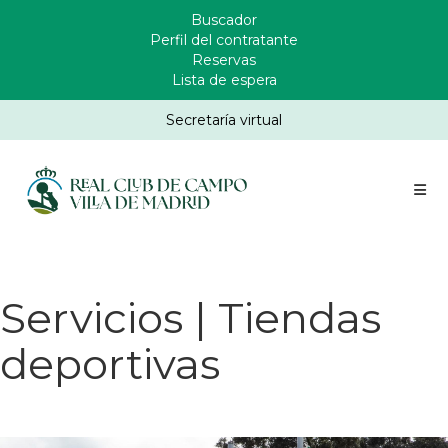
Pasar
Buscador
Enlaces
al
Perfil del contratante
Header
contenido
Reservas
principal
Lista de espera
Secretaría virtual
Servicios | Tiendas
deportivas