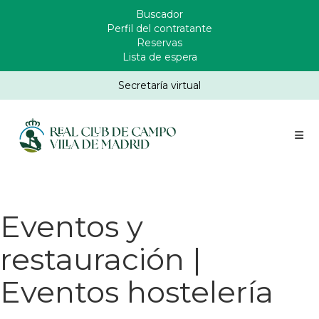
Pasar
Buscador
Enlaces
al
Perfil del contratante
Header
contenido
Reservas
principal
Lista de espera
Secretaría virtual
Eventos y
restauración |
Eventos hostelería