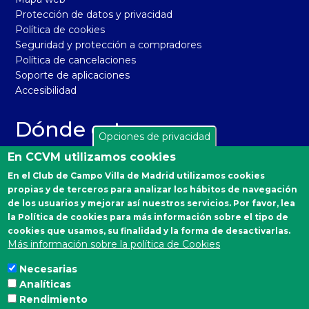
Protección de datos y privacidad
Política de cookies
Seguridad y protección a compradores
Política de cancelaciones
Soporte de aplicaciones
Accesibilidad
Dónde estamos
Opciones de privacidad
El Real Club de Campo Villa de Madrid está situado en la
En CCVM utilizamos cookies
carretera de Castilla, km 2 de Madrid 28040. Distrito
En el Club de Campo Villa de Madrid utilizamos cookies
Moncloa-Aravaca.
propias y de terceros para analizar los hábitos de navegación
Autobuses desde Moncloa: 160, 161 y A.
de los usuarios y mejorar así nuestros servicios. Por favor, lea
la Política de cookies para más información sobre el tipo de
Emergencias Sanitarias
cookies que usamos, su finalidad y la forma de desactivarlas.
Más información sobre la política de Cookies
900 90 77 90
Necesarias
Analíticas
Estamos en las redes
Rendimiento