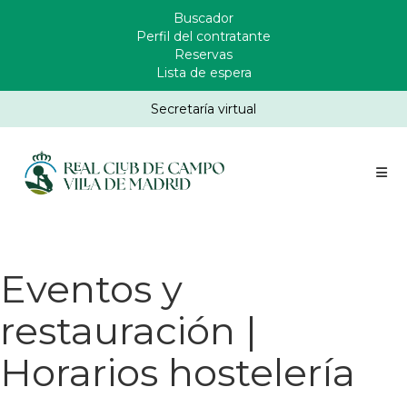
Pasar
Buscador
Enlaces
al
Perfil del contratante
Header
contenido
Reservas
principal
Lista de espera
Secretaría virtual
Eventos y
restauración |
Horarios hostelería