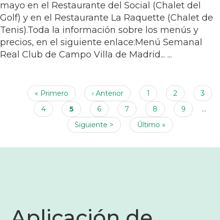
mayo en el Restaurante del Social (Chalet del
Golf) y en el Restaurante La Raquette (Chalet de
Tenis).Toda la información sobre los menús y
precios, en el siguiente enlace:Menú Semanal
Real Club de Campo Villa de Madrid... ...
Paginación
Primera
« Primero
Página
‹ Anterior
Página
1
Página
2
Pági
3
página
anterior
Página
4
Página
5
Página
6
Página
7
Página
8
Página
9
…
actual
Siguiente
Siguiente >
Última
Último »
página
página
Aplicación de