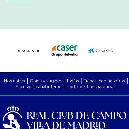
PreFooter
Normativa
Opina y sugiere
Tarifas
Trabaja con nosotros
Acceso al canal interno
Portal de Transparencia