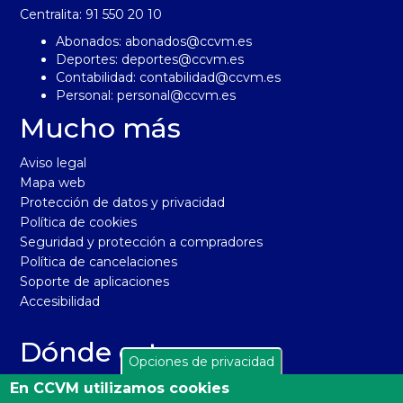
Centralita: 91 550 20 10
Abonados:
abonados@ccvm.es
Deportes:
deportes@ccvm.es
Contabilidad:
contabilidad@ccvm.es
Personal:
personal@ccvm.es
Mucho más
Aviso legal
Mapa web
Protección de datos y privacidad
Política de cookies
Seguridad y protección a compradores
Política de cancelaciones
Soporte de aplicaciones
Accesibilidad
Dónde estamos
Opciones de privacidad
El Real Club de Campo Villa de Madrid está situado en la
En CCVM utilizamos cookies
carretera de Castilla, km 2 de Madrid 28040. Distrito