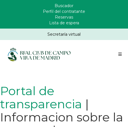
Pasar
Buscador
Enlaces
al
Perfil del contratante
Header
contenido
Reservas
principal
Lista de espera
Secretaría virtual
Portal de
transparencia
|
Informacion sobre la