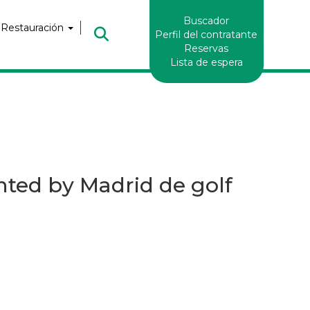
Enlaces
Buscador
Header
 Restauración
Perfil del contratante
Reservas
Lista de espera
ted by Madrid de golf