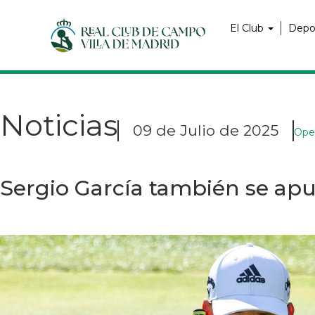
Pasar
Navegación
al
principal
El Club
Depo
contenido
principal
Noticias
09 de Julio de 2025
Ope
Sergio García también se apu