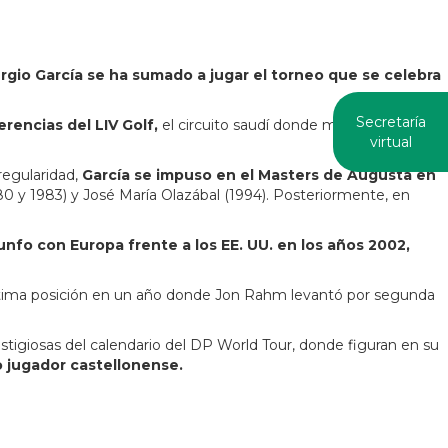
rgio García se ha sumado a jugar el torneo que se celebra
Secretaría
erencias del LIV Golf,
el circuito saudí donde milita junto con
virtual
regularidad,
García se impuso en el Masters de Augusta en
80 y 1983) y José María Olazábal (1994). Posteriormente, en
unfo con Europa frente a los EE. UU. en los años 2002,
ima posición en un año donde Jon Rahm levantó por segunda
estigiosas del calendario del DP World Tour, donde figuran en su
o jugador castellonense.