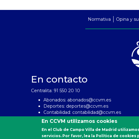
PreFooter
Normativa
Opina y su
En contacto
Centralita: 91 550 20 10
Abonados:
abonados@ccvm.es
Deportes:
deportes@ccvm.es
Contabilidad:
contabilidad@ccvm.es
Personal:
personal@ccvm.es
En CCVM utilizamos cookies
En el Club de Campo Villa de Madrid utilizamos
servicios. Por favor, lea la Política de cookie