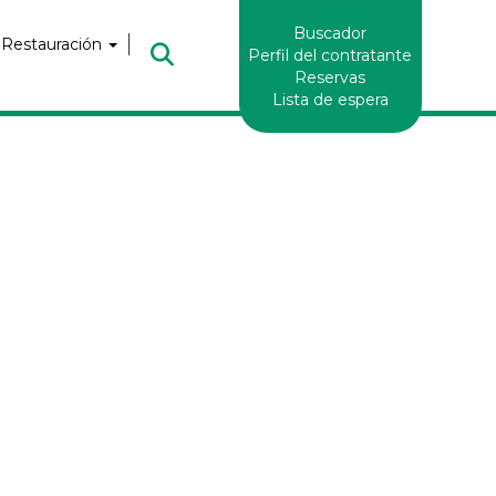
Enlaces
Buscador
Header
 Restauración
Perfil del contratante
Reservas
Lista de espera