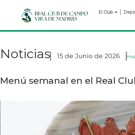
Pasar
Navegación
al
principal
El Club
Depo
contenido
principal
Noticias
15 de Junio de 2026
Host
Menú semanal en el Real Clu