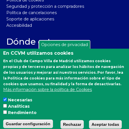
Seguridad y protección a compradores
Política de cancelaciones
Soporte de aplicaciones
Accesibilidad
Dónde estamos
Opciones de privacidad
El Real Club de Campo Villa de Madrid está situado en la
En CCVM utilizamos cookies
carretera de Castilla, km 2 de Madrid 28040. Distrito
En el Club de Campo Villa de Madrid utilizamos cookies
Moncloa-Aravaca.
propias y de terceros para analizar los hábitos de navegación
Autobuses desde Moncloa: 160, 161 y A.
de los usuarios y mejorar así nuestros servicios. Por favor, lea
la Política de cookies para más información sobre el tipo de
Emergencias Sanitarias
cookies que usamos, su finalidad y la forma de desactivarlas.
Más información sobre la política de Cookies
900 90 77 90
Necesarias
Analíticas
Estamos en las redes
Rendimiento
Guardar configuración
Rechazar
Aceptar todas