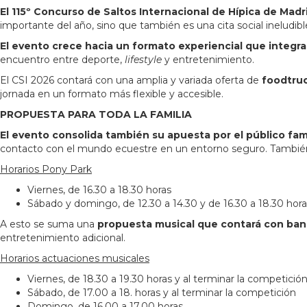
El 115º Concurso de Saltos Internacional de Hípica de Madr
importante del año, sino que también es una cita social ineludibl
El evento crece hacia un formato experiencial que integra 
encuentro entre deporte,
lifestyle
y entretenimiento.
El CSI 2026 contará con una amplia y variada oferta de
foodtruc
jornada en un formato más flexible y accesible.
PROPUESTA PARA TODA LA FAMILIA
El evento consolida también su apuesta por el público fami
contacto con el mundo ecuestre en un entorno seguro. También
Horarios Pony Park
Viernes, de 16.30 a 18.30 horas
Sábado y domingo, de 12.30 a 14.30 y de 16.30 a 18.30 hora
A esto se suma una
propuesta musical que contará con band
entretenimiento adicional.
Horarios actuaciones musicales
Viernes, de 18.30 a 19.30 horas y al terminar la competició
Sábado, de 17.00 a 18. horas y al terminar la competición
Domingo, de 16.00 a 17.00 horas