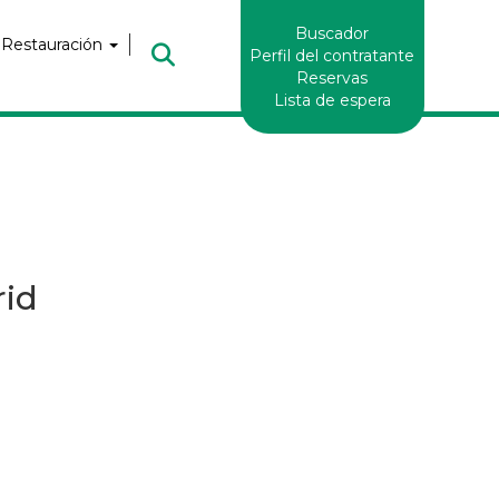
Enlaces
Buscador
Header
 Restauración
Perfil del contratante
Reservas
Lista de espera
rid