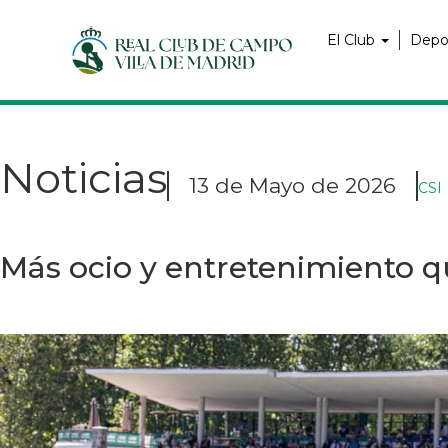
Pasar
Navegación
al
principal
El Club
Depo
contenido
principal
Noticias
13 de Mayo de 2026
CSI
Más ocio y entretenimiento q