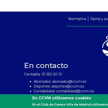
PreFooter
Normativa
Opina y su
En contacto
Centralita: 91 550 20 10
Abonados:
abonados@ccvm.es
Deportes:
deportes@ccvm.es
Contabilidad:
contabilidad@ccvm.es
Personal:
personal@ccvm.es
En CCVM utilizamos cookies
En el Club de Campo Villa de Madrid utilizamos