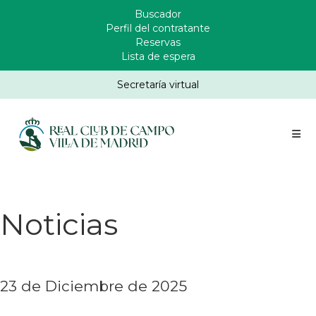
Pasar
Buscador
Enlaces
al
Perfil del contratante
Header
contenido
Reservas
principal
Lista de espera
Secretaría virtual
Noticias
23 de Diciembre de 2025