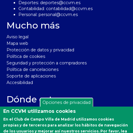
Deportes:
deportes@ccvm.es
Contabilidad:
contabilidad@ccvm.es
Personal:
personal@ccvm.es
Mucho más
Aviso legal
Mapa web
Protección de datos y privacidad
Política de cookies
Seguridad y protección a compradores
Política de cancelaciones
Soporte de aplicaciones
Accesibilidad
Dónde estamos
Opciones de privacidad
El Real Club de Campo Villa de Madrid está situado en la
En CCVM utilizamos cookies
carretera de Castilla, km 2 de Madrid 28040. Distrito
En el Club de Campo Villa de Madrid utilizamos cookies
Moncloa-Aravaca.
propias y de terceros para analizar los hábitos de navegación
Autobuses desde Moncloa: 160, 161 y A.
de los usuarios y mejorar así nuestros servicios. Por favor, lea