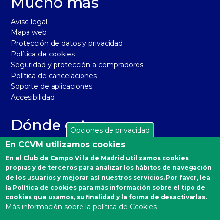
Mucho más
Aviso legal
Mapa web
Protección de datos y privacidad
Política de cookies
Seguridad y protección a compradores
Política de cancelaciones
Soporte de aplicaciones
Accesibilidad
Dónde estamos
Opciones de privacidad
El Real Club de Campo Villa de Madrid está situado en la
En CCVM utilizamos cookies
carretera de Castilla, km 2 de Madrid 28040. Distrito
En el Club de Campo Villa de Madrid utilizamos cookies
Moncloa-Aravaca.
propias y de terceros para analizar los hábitos de navegación
Autobuses desde Moncloa: 160, 161 y A.
de los usuarios y mejorar así nuestros servicios. Por favor, lea
la Política de cookies para más información sobre el tipo de
Emergencias Sanitarias
cookies que usamos, su finalidad y la forma de desactivarlas.
Más información sobre la política de Cookies
900 90 77 90