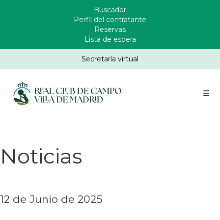
Pasar
Buscador
Enlaces
al
Perfil del contratante
Header
contenido
Reservas
principal
Lista de espera
Secretaría virtual
Noticias
12 de Junio de 2025