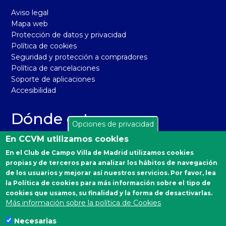
Aviso legal
Mapa web
Protección de datos y privacidad
Política de cookies
Seguridad y protección a compradores
Política de cancelaciones
Soporte de aplicaciones
Accesibilidad
Dónde estamos
Opciones de privacidad
El Real Club de Campo Villa de Madrid está situado en la
En CCVM utilizamos cookies
carretera de Castilla, km 2 de Madrid 28040. Distrito
En el Club de Campo Villa de Madrid utilizamos cookies
Moncloa-Aravaca.
propias y de terceros para analizar los hábitos de navegación
Autobuses desde Moncloa: 160, 161 y A.
de los usuarios y mejorar así nuestros servicios. Por favor, lea
la Política de cookies para más información sobre el tipo de
Emergencias Sanitarias
cookies que usamos, su finalidad y la forma de desactivarlas.
Más información sobre la política de Cookies
900 90 77 90
Necesarias