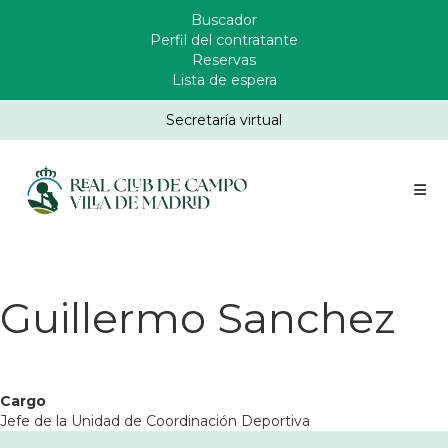
Pasar
Buscador
Enlaces
al
Perfil del contratante
Header
contenido
Reservas
principal
Lista de espera
Secretaría virtual
Guillermo Sanchez
Cargo
Jefe de la Unidad de Coordinación Deportiva