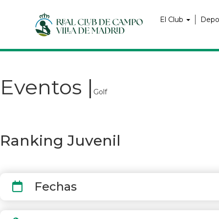
Pasar
Navegación
al
principal
El Club
Depo
contenido
principal
Eventos |
Golf
Ranking Juvenil
Fechas