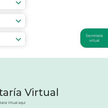
Secretaría
virtual
aría Virtual
aría Vitual aquí