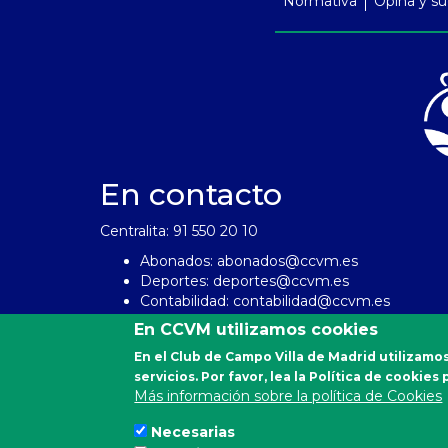
Normativa
Opina y su
En contacto
Centralita: 91 550 20 10
Abonados:
abonados@ccvm.es
Deportes:
deportes@ccvm.es
Contabilidad:
contabilidad@ccvm.es
Personal:
personal@ccvm.es
En CCVM utilizamos cookies
En el Club de Campo Villa de Madrid utilizamos
servicios. Por favor, lea la Política de cookie
Más información sobre la política de Cookies
Necesarias