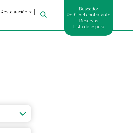
Enlaces
Buscador
Header
 Restauración
Perfil del contratante
Reservas
Lista de espera