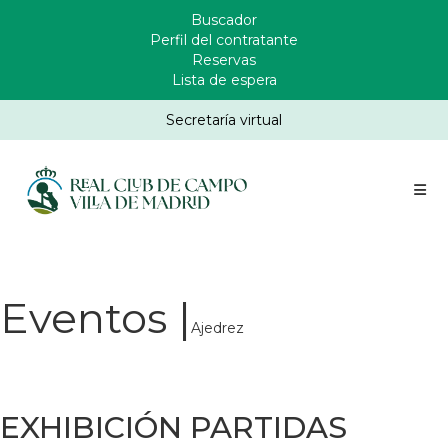
Pasar
Buscador
Enlaces
al
Perfil del contratante
Header
contenido
Reservas
principal
Lista de espera
Secretaría virtual
Eventos |
Ajedrez
EXHIBICIÓN PARTIDAS