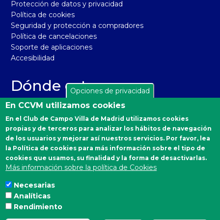
Protección de datos y privacidad
Política de cookies
Seguridad y protección a compradores
Política de cancelaciones
Soporte de aplicaciones
Accesibilidad
Dónde estamos
Opciones de privacidad
El Real Club de Campo Villa de Madrid está situado en la
En CCVM utilizamos cookies
carretera de Castilla, km 2 de Madrid 28040. Distrito
En el Club de Campo Villa de Madrid utilizamos cookies
Moncloa-Aravaca.
propias y de terceros para analizar los hábitos de navegación
Autobuses desde Moncloa: 160, 161 y A.
de los usuarios y mejorar así nuestros servicios. Por favor, lea
la Política de cookies para más información sobre el tipo de
Emergencias Sanitarias
cookies que usamos, su finalidad y la forma de desactivarlas.
Más información sobre la política de Cookies
900 90 77 90
Necesarias
Analíticas
Estamos en las redes
Rendimiento