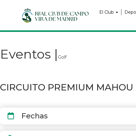
Pasar
Navegación
al
principal
El Club
Depo
contenido
principal
Eventos |
Golf
CIRCUITO PREMIUM MAHOU SA
Fechas