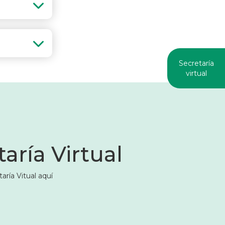
Secretaría
virtual
aría Virtual
aría Vitual aquí