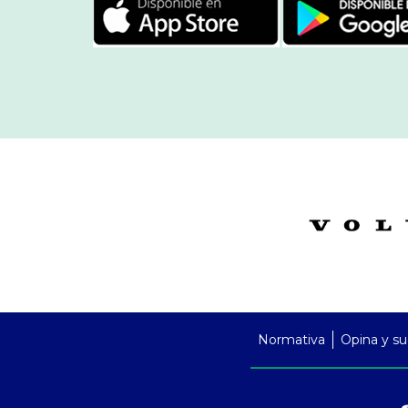
PreFooter
Normativa
Opina y su