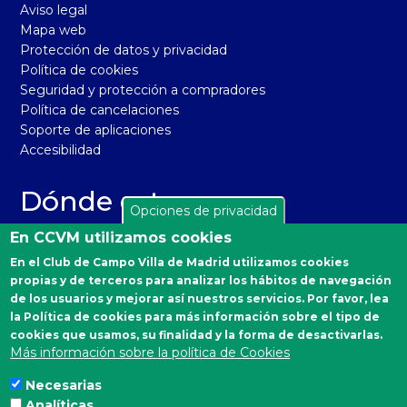
Aviso legal
Mapa web
Protección de datos y privacidad
Política de cookies
Seguridad y protección a compradores
Política de cancelaciones
Soporte de aplicaciones
Accesibilidad
Dónde estamos
Opciones de privacidad
El Real Club de Campo Villa de Madrid está situado en la
En CCVM utilizamos cookies
carretera de Castilla, km 2 de Madrid 28040. Distrito
En el Club de Campo Villa de Madrid utilizamos cookies
Moncloa-Aravaca.
propias y de terceros para analizar los hábitos de navegación
Autobuses desde Moncloa: 160, 161 y A.
de los usuarios y mejorar así nuestros servicios. Por favor, lea
la Política de cookies para más información sobre el tipo de
Emergencias Sanitarias
cookies que usamos, su finalidad y la forma de desactivarlas.
Más información sobre la política de Cookies
900 90 77 90
Necesarias
Analíticas