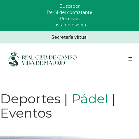
Pasar
Buscador
Enlaces
al
Perfil del contratante
Header
contenido
Reservas
principal
Lista de espera
Secretaría virtual
Deportes |
Pádel
|
Eventos