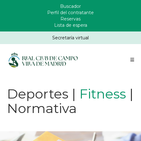
Pasar
Buscador
Enlaces
al
Perfil del contratante
Header
contenido
Reservas
principal
Lista de espera
Secretaría virtual
Deportes |
Fitness
|
Normativa