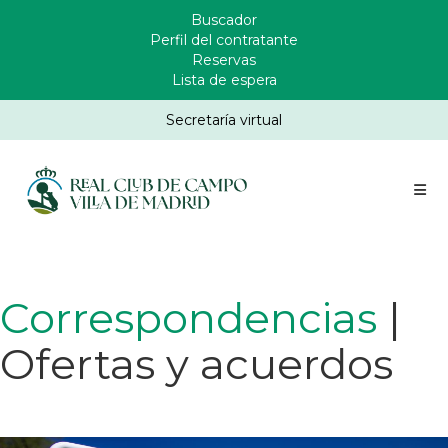
Pasar
Buscador
Enlaces
al
Perfil del contratante
Header
contenido
Reservas
principal
Lista de espera
Secretaría virtual
Correspondencias
|
Ofertas y acuerdos