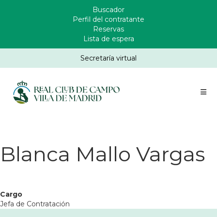
Pasar
Buscador
Enlaces
al
Perfil del contratante
Header
contenido
Reservas
principal
Lista de espera
Secretaría virtual
Blanca Mallo Vargas
Cargo
Jefa de Contratación