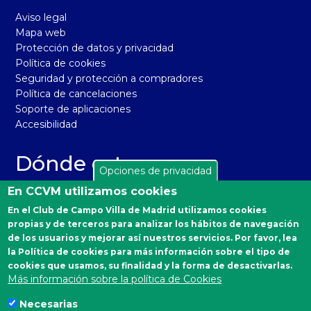
Aviso legal
Mapa web
Protección de datos y privacidad
Política de cookies
Seguridad y protección a compradores
Política de cancelaciones
Soporte de aplicaciones
Accesibilidad
Dónde estamos
Opciones de privacidad
El Real Club de Campo Villa de Madrid está situado en la
En CCVM utilizamos cookies
carretera de Castilla, km 2 de Madrid 28040. Distrito
En el Club de Campo Villa de Madrid utilizamos cookies
Moncloa-Aravaca.
propias y de terceros para analizar los hábitos de navegación
Autobuses desde Moncloa: 160, 161 y A.
de los usuarios y mejorar así nuestros servicios. Por favor, lea
la Política de cookies para más información sobre el tipo de
Emergencias Sanitarias
cookies que usamos, su finalidad y la forma de desactivarlas.
Más información sobre la política de Cookies
900 90 77 90
Necesarias